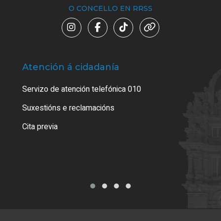
O CONCELLO EN RRSS
Atención á cidadanía
Trá
Servizo de atención telefónica 010
Empa
certi
Suxestións e reclamacións
Como
Cita previa
Tarx