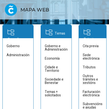
MAPA WEB
Temas
Concello
Trámites
Goberno
Goberno e
Cita previa
Administración
Administración
Sede
Economía
electrónica
Cidade e
Tributos
Territorio
Outros
Sociedade e
trámites e
Benestar
xestións
Temas +
Facturación
solicitados
electrónica
Subvencións
e axudas