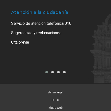
Atención a la ciudadanía
Trá
Servicio de atención telefónica 010
Empa
o cer
Sugerencias y reclamaciones
Como
Cita previa
Tarj
Aviso legal
LOPD
Mapa web