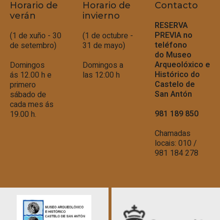
Horario de
Horario de
Contacto
verán
invierno
RESERVA
PREVIA no
(1 de xuño - 30
(1 de octubre -
teléfono
de setembro)
31 de mayo)
do
Museo
Arqueolóxico e
Domingos
Domingos a
Histórico do
ás 12.00 h e
las 12:00 h
Castelo de
primero
San Antón
sábado de
cada mes ás
981 189 850
19.00 h.
Chamadas
locais: 010 /
981 184 278