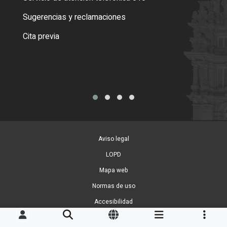
o cer
Sugerencias y reclamaciones
Como
Cita previa
Tarj
Aviso legal
LOPD
Mapa web
Normas de uso
Accesibilidad
Gestion de Cookies