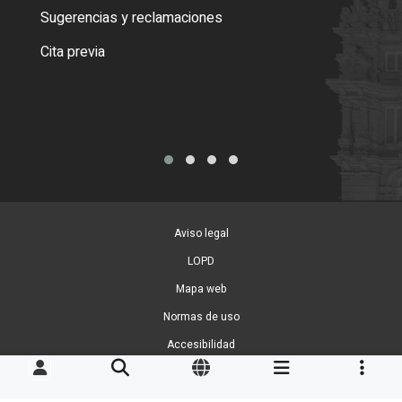
o cer
Sugerencias y reclamaciones
Como
Cita previa
Tarj
Aviso legal
LOPD
Mapa web
Normas de uso
Accesibilidad
Gestion de Cookies