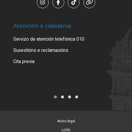
Atención á cidadanía
Trá
Servizo de atención telefónica 010
Empa
certi
Suxestións e reclamacións
Como
Cita previa
Tarx
Aviso legal
LOPD