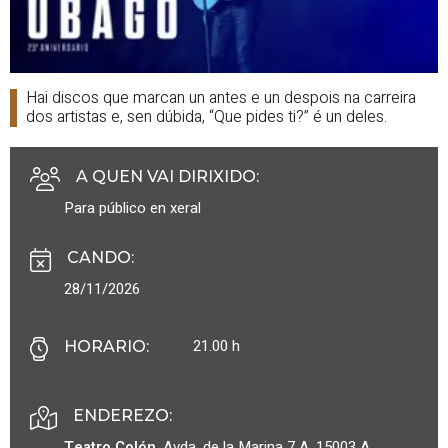
Hai discos que marcan un antes e un despois na carreira
dos artistas e, sen dúbida, “Que pides ti?” é un deles.
A QUEN VAI DIRIXIDO
:
Para público en xeral
CANDO
:
28/11/2026
21.00 h
HORARIO
:
ENDEREZO:
Teatro Colón
.
Avda. de la Marina 7 A.
15003
A