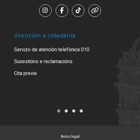
Atención á cidadanía
Trá
Servizo de atención telefónica 010
Empa
certi
Suxestións e reclamacións
Como
Cita previa
Tarx
Aviso legal