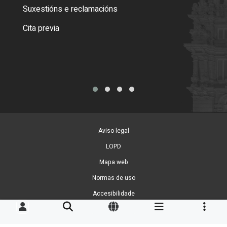
certi
Suxestións e reclamacións
Como
Cita previa
Tarx
Aviso legal
LOPD
Mapa web
Normas de uso
Accesibilidade
Xestión de cookies