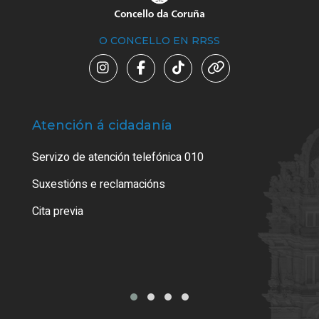
O CONCELLO EN RRSS
Atención á cidadanía
Trá
Servizo de atención telefónica 010
Empa
certi
Suxestións e reclamacións
Como
Cita previa
Tarx