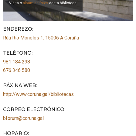
Visita o
álbum de fotos
desta biblioteca
ENDEREZO:
Rúa Río Monelos 1.
15006
A Coruña
TELÉFONO
:
981 184 298
676 346 580
PÁXINA WEB
:
http://www.coruna.gal/bibliotecas
CORREO ELECTRÓNICO
:
bforum@coruna.gal
HORARIO
: