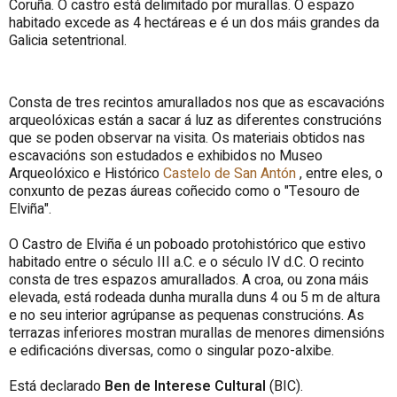
Coruña. O castro está delimitado por murallas. O espazo
habitado excede as 4 hectáreas e é un dos máis grandes da
Galicia setentrional.
Consta de tres recintos amurallados nos que as escavacións
arqueolóxicas están a sacar á luz as diferentes construcións
que se poden observar na visita. Os materiais obtidos nas
escavacións son estudados e exhibidos no Museo
Arqueolóxico e Histórico
Castelo de San Antón
, entre eles, o
conxunto de pezas áureas coñecido como o "Tesouro de
Elviña".
O Castro de Elviña é un poboado protohistórico que estivo
habitado entre o século III a.C. e o século IV d.C. O recinto
consta de tres espazos amurallados. A croa, ou zona máis
elevada, está rodeada dunha muralla duns 4 ou 5 m de altura
e no seu interior agrúpanse as pequenas construcións. As
terrazas inferiores mostran murallas de menores dimensións
e edificacións diversas, como o singular pozo-alxibe.
Está declarado
Ben de Interese Cultural
(BIC).