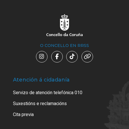
O CONCELLO EN RRSS
Atención á cidadanía
Trá
Servizo de atención telefónica 010
Empa
certi
Suxestións e reclamacións
Como
Cita previa
Tarx