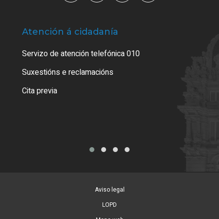
Atención á cidadanía
Trá
Servizo de atención telefónica 010
Empa
certi
Suxestións e reclamacións
Como
Cita previa
Tarx
Aviso legal
LOPD