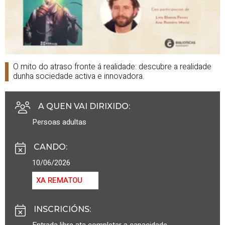
O mito do atraso fronte á realidade: descubre a realidade
dunha sociedade activa e innovadora.
A QUEN VAI DIRIXIDO
:
Persoas adultas
CANDO
:
10/06/2026
XA REMATOU
INSCRICIÓNS
:
Entrada libre ata completar a capacidade