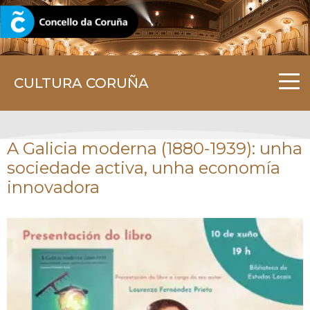
CORUNA.GAL
CULTURA CORUÑA
A Galicia moderna (1880-1939): unha
sociedade activa, unha economía
innovadora