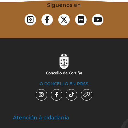
Síguenos en
O CONCELLO EN RRSS
Atención á cidadanía
Trá