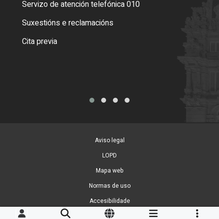
Servizo de atención telefónica 010
Empa
certi
Suxestións e reclamacións
Como
Cita previa
Tarx
Aviso legal
LOPD
Mapa web
Normas de uso
Accesibilidade
Xestión de cookies