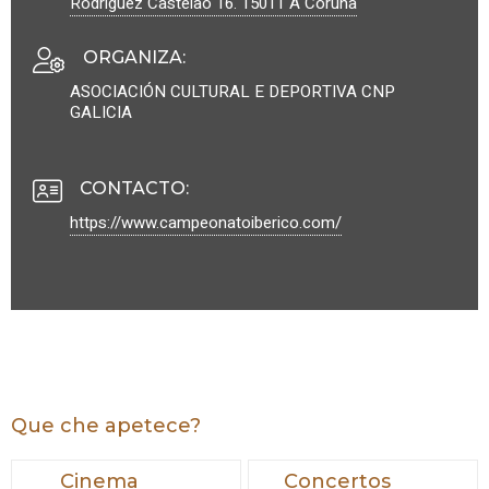
Rodríguez Castelao 16.
15011
A Coruña
ORGANIZA
:
ASOCIACIÓN CULTURAL E DEPORTIVA CNP
GALICIA
CONTACTO
:
https://www.campeonatoiberico.com/
Que che apetece?
Cinema
Concertos