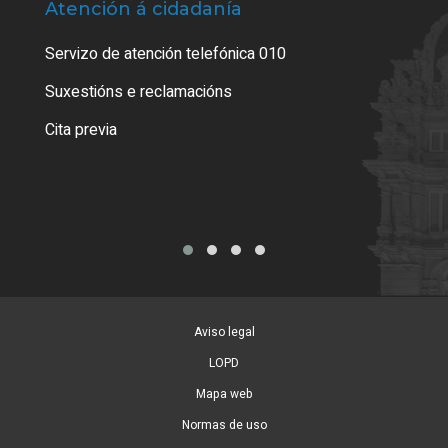
Atención á cidadanía
Trá
Servizo de atención telefónica 010
Empa
certi
Suxestións e reclamacións
Como
Cita previa
Tarx
Aviso legal
LOPD
Mapa web
Normas de uso