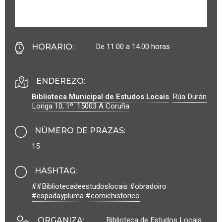
De 11.00 a 14.00 horas
HORARIO
:
ENDEREZO:
Biblioteca Municipal de Estudos Locais
.
Rúa Durán
Loriga 10, 1º.
15003
A Coruña
NÚMERO DE PRAZAS
:
15
HASHTAG
:
##Bibliotecadeestudoslocais #obradoiro
#espadaypluma #comichistorico
Biblioteca de Estudos Locais
ORGANIZA
: