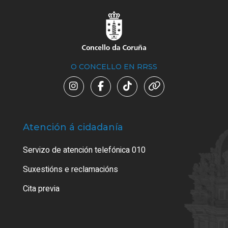
O CONCELLO EN RRSS
Atención á cidadanía
Trá
Servizo de atención telefónica 010
Empa
certi
Suxestións e reclamacións
Como
Cita previa
Tarx