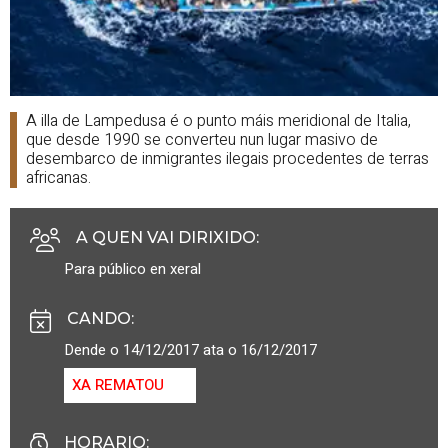
A illa de Lampedusa é o punto máis meridional de Italia,
que desde 1990 se converteu nun lugar masivo de
desembarco de inmigrantes ilegais procedentes de terras
africanas.
A QUEN VAI DIRIXIDO
:
Para público en xeral
CANDO
:
Dende o 14/12/2017 ata o 16/12/2017
XA REMATOU
HORARIO
: