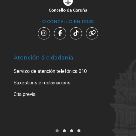
O CONCELLO EN RRSS
Atención á cidadanía
Trá
Servizo de atención telefónica 010
Empa
certi
Suxestións e reclamacións
Como
Cita previa
Tarx