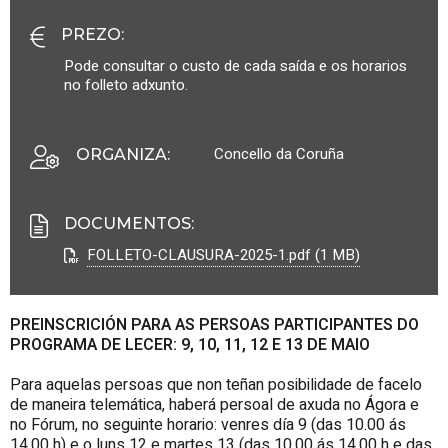
PREZO
:
Pode consultar o custo de cada saída e os horarios
no folleto adxunto.
Concello da Coruña
ORGANIZA
:
DOCUMENTOS
:
FOLLETO-CLAUSURA-2025-1.pdf (1 MB)
PREINSCRICIÓN PARA AS PERSOAS PARTICIPANTES DO
PROGRAMA DE LECER: 9, 10, 11, 12 E 13 DE MAIO
Para aquelas persoas que non teñan posibilidade de facelo
de maneira telemática, haberá persoal de axuda no Ágora e
no Fórum, no seguinte horario: venres día 9 (das 10.00 ás
14.00 h) e o luns 12 e martes 13 (das 10.00 ás 14.00 h e das