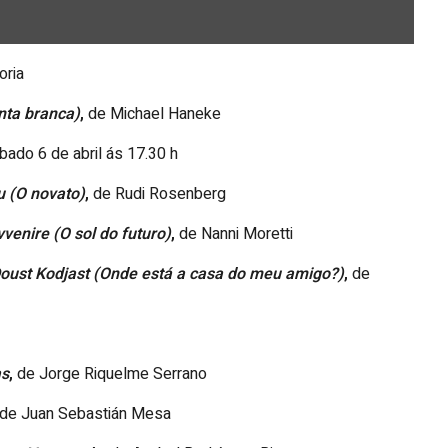
ria
nta branca)
,
de Michael Haneke
bado 6 de abril ás 17.30 h
 (O novato)
,
de Rudi Rosenberg
avvenire
(O sol do futuro)
,
de Nanni Moretti
oust Kodjast
(Onde está a casa do meu amigo?)
,
de
as
,
de Jorge Riquelme Serrano
de Juan Sebastián Mesa