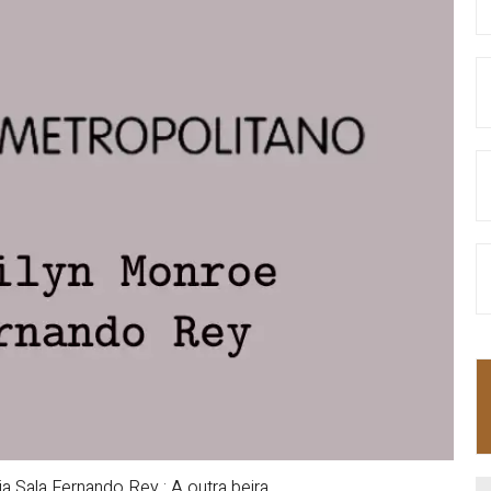
ia Sala Fernando
Rey
: A outra beira