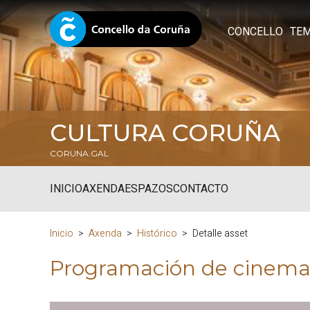
CONCELLO
TE
CULTURA CORUÑA
CORUNA.GAL
INICIO
AXENDA
ESPAZOS
CONTACTO
Inicio
Axenda
Histórico
Detalle asset
Programación de cinema