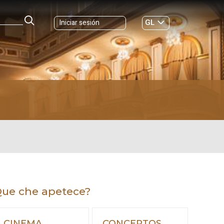
GL
Iniciar sesión
ES
|
ue che apetece?
CINEMA
CONCERTOS