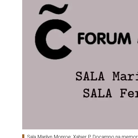
Sala Marilyn Monroe: Xabier P. Docampo na memor