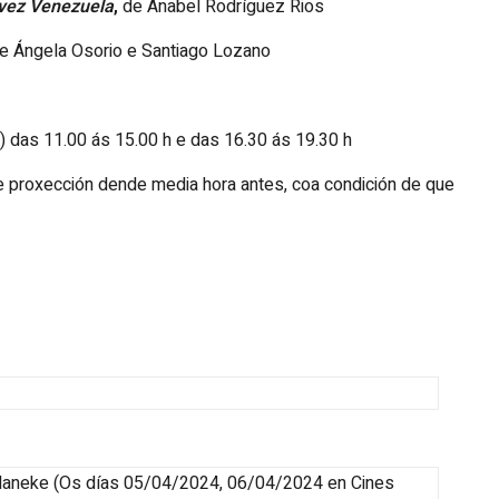
vez Venezuela
,
de Anabel Rodríguez Rios
e Ángela Osorio e Santiago Lozano
) das 11.00 ás 15.00 h e das 16.30 ás 19.30 h
e proxección dende media hora antes, coa condición de que
 Haneke
(
Os días 05/04/2024, 06/04/2024
en Cines