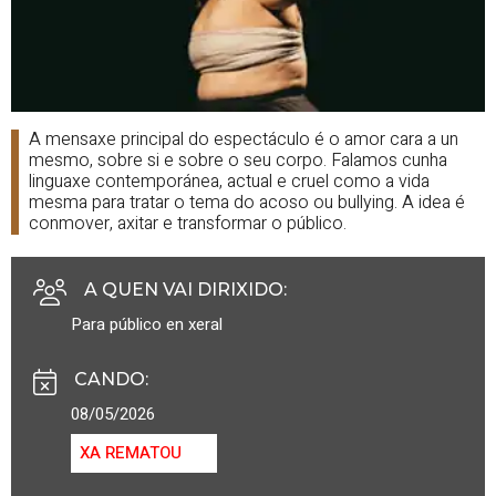
A mensaxe principal do espectáculo é o amor cara a un
mesmo, sobre si e sobre o seu corpo. Falamos cunha
linguaxe contemporánea, actual e cruel como a vida
mesma para tratar o tema do acoso ou bullying. A idea é
conmover, axitar e transformar o público.
A QUEN VAI DIRIXIDO
:
Para público en xeral
CANDO
:
08/05/2026
XA REMATOU