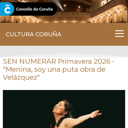
CORUNA.GAL
CULTURA CORUÑA
SEN NUMERAR Primavera 2026 -
"Menina, soy una puta obra de
Velázquez"