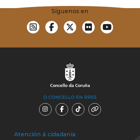
Síguenos en
O CONCELLO EN RRSS
Atención á cidadanía
Trá