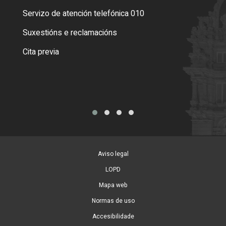
Servizo de atención telefónica 010
Empa
certi
Suxestións e reclamacións
Como
Cita previa
Tarx
Aviso legal
LOPD
Mapa web
Normas de uso
Accesibilidade