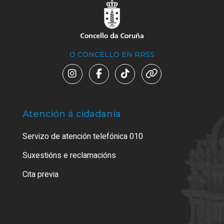
O CONCELLO EN RRSS
Atención á cidadanía
Trá
Servizo de atención telefónica 010
Empa
certi
Suxestións e reclamacións
Como
Cita previa
Tarx