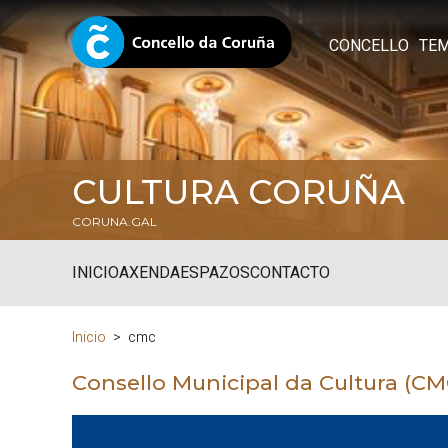
CONCELLO
TE
CULTURA CORUÑA
CORUNA.GAL
INICIO
AXENDA
ESPAZOS
CONTACTO
Inicio
cmc
Consello Municipal da Cultura (CM