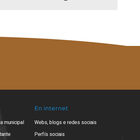
En internet
a municipal
Webs, blogs e redes sociais
atante
Perfís sociais