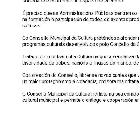
sociedade e conformar un espazo de encontro.
É preciso que as Administracións Públicas centren os 
na formación e participación de todos os axentes pro
culturais.
Co Consello Municipal da Cultura preténdese afondar na
programas culturais desenvolvidos polo Concello da 
Trátase de impulsar unha Cultura na que a veciñanza d
diversidade de pobos, nacións e linguas do mundo, de 
Coa creación do Consello, ábrense novas canles que 
un maior protagonismo á cidadanía, emisora maioritari
O Consello Municipal da Cultural reflicte na súa compo
cultural municipal e permite o diálogo e cooperación e