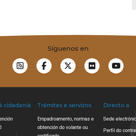
Síguenos en
á cidadanía
Trámites e servizos
Directo a
ención
Empadroamento, normas e
Sede electrónic
0
obtención do volante ou
Perfil do contr