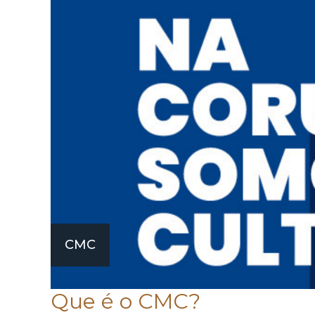
CMC
Que é o CMC?