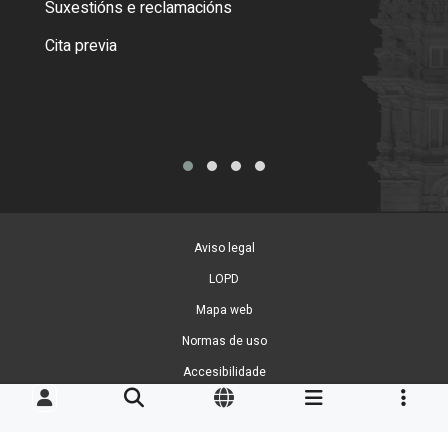
Suxestións e reclamacións
Como
Cita previa
Tarx
Aviso legal
LOPD
Mapa web
Normas de uso
Accesibilidade
Xestión de cookies