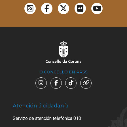
O CONCELLO EN RRSS
Atención á cidadanía
Trá
Servizo de atención telefónica 010
Empa
certi