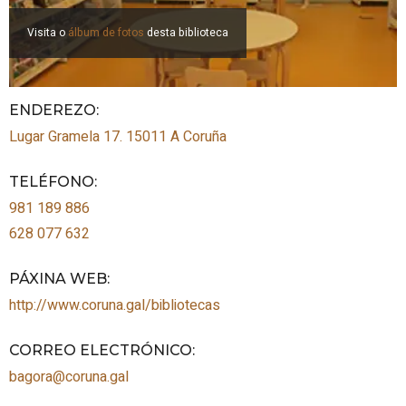
Visita o
álbum de fotos
desta biblioteca
ENDEREZO:
Lugar Gramela 17.
15011
A Coruña
TELÉFONO
:
981 189 886
628 077 632
PÁXINA WEB
:
http://www.coruna.gal/bibliotecas
CORREO ELECTRÓNICO
:
bagora@coruna.gal