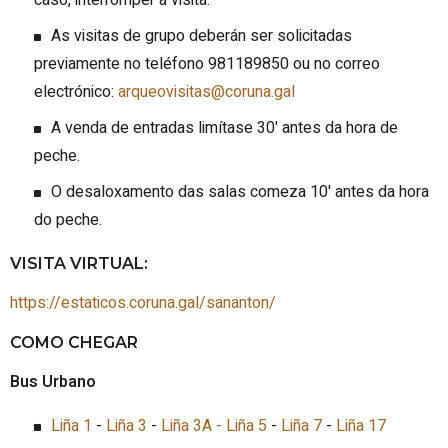
caso, interromper a visita.
As visitas de grupo deberán ser solicitadas
previamente no teléfono 981189850 ou no correo
electrónico:
arqueovisitas@coruna.gal
A venda de entradas limítase 30' antes da hora de
peche.
O desaloxamento das salas comeza 10' antes da hora
do peche.
VISITA VIRTUAL:
https://estaticos.coruna.gal/sananton/
COMO CHEGAR
Bus Urbano
Liña 1
-
Liña 3
-
Liña 3A -
Liña 5
-
Liña 7
-
Liña 17