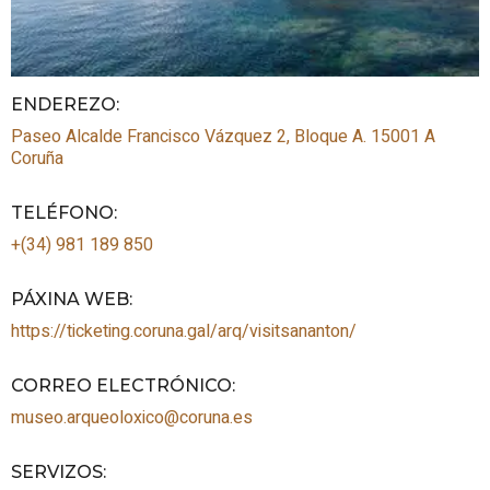
ENDEREZO:
Paseo Alcalde Francisco Vázquez 2, Bloque A.
15001
A
Coruña
TELÉFONO
:
+(34) 981 189 850
PÁXINA WEB
:
https://ticketing.coruna.gal/arq/visitsananton/
CORREO ELECTRÓNICO
:
museo.arqueoloxico@coruna.es
SERVIZOS
: