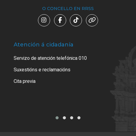
O CONCELLO EN RRSS
Atención á cidadanía
Trá
Servizo de atención telefónica 010
Empa
certi
Suxestións e reclamacións
Como
Cita previa
Tarx