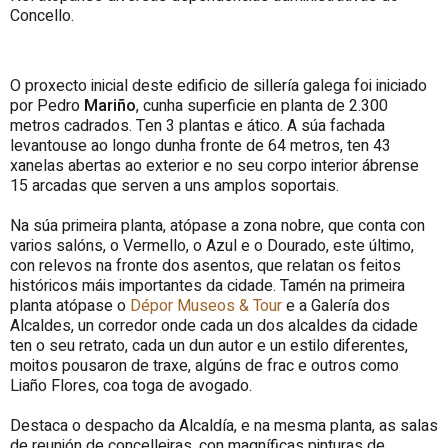
Concello.
O proxecto inicial deste edificio de sillería galega foi iniciado
por Pedro
Mariño
, cunha superficie en planta de 2.300
metros cadrados. Ten 3 plantas e ático. A súa fachada
levantouse ao longo dunha fronte de 64 metros, ten 43
xanelas abertas ao exterior e no seu corpo interior ábrense
15 arcadas que serven a uns amplos soportais.
Na súa primeira planta, atópase a zona nobre, que conta con
varios salóns, o Vermello, o Azul e o Dourado, este último,
con relevos na fronte dos asentos, que relatan os feitos
históricos máis importantes da cidade. Tamén na primeira
planta atópase o
Dépor Museos & Tour
e a Galería dos
Alcaldes, un corredor onde cada un dos alcaldes da cidade
ten o seu retrato, cada un dun autor e un estilo diferentes,
moitos pousaron de traxe, algúns de frac e outros como
Liaño Flores, coa toga de avogado.
Destaca o despacho da Alcaldía, e na mesma planta, as salas
de reunión de concelleiras, con magníficas pinturas de