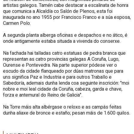
artistas galegos. Tamén cabe destacar a escalinata de honra
que comunica a Alcaldía co Salón de Plenos, esta foi
inaugurada no ano 1955 por Francisco Franco e a súa esposa,
Carmen Polo.
A segunda planta alberga oficinas e despachos e no ático, é
onde antigamente estaba situada a vivenda do conserxe.
Na fachada hai talladas catro estatuas de pedra branca que
representan as catro provincias galegas A Coruña, Lugo,
Ourense e Pontevedra. Na parte superior pódese ver o
escudo da cidade flanqueado por dúas matronas que para
uns significa Paz e Industria e para outros Traballo e
Sabedoría, ademais dunha lenda coa seguinte inscrición: "moi
nobre e moi leal cidade da Coruña, cabeza, garda e chave,
forza e antemural do Reino de Galicia".
Na Torre máis alta albérgase o reloxo e as campás feitas
dunha aliaxe de bronce e estaño; pesan máis de 1.600 quilos.