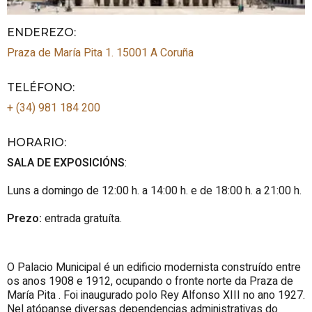
ENDEREZO:
Praza de María Pita 1.
15001
A Coruña
TELÉFONO
:
+ (34) 981 184 200
HORARIO
:
SALA DE EXPOSICIÓNS
:
Luns a domingo de 12:00 h. a 14:00 h. e de 18:00 h. a 21:00 h.
Prezo:
entrada gratuíta.
O Palacio Municipal é un edificio modernista construído entre
os anos 1908 e 1912, ocupando o fronte norte da Praza de
María
Pita
. Foi inaugurado polo
Rey
Alfonso XIII no ano 1927.
Nel atópanse diversas dependencias administrativas do