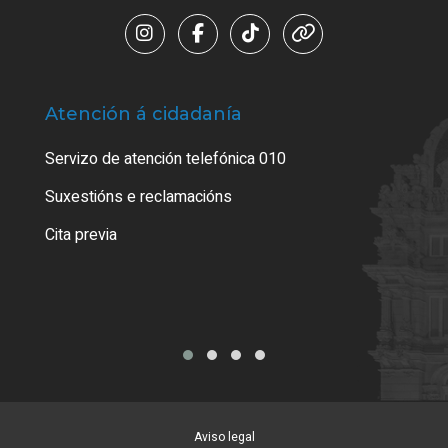
Atención á cidadanía
Trá
Servizo de atención telefónica 010
Empa
certi
Suxestións e reclamacións
Como
Cita previa
Tarx
Aviso legal