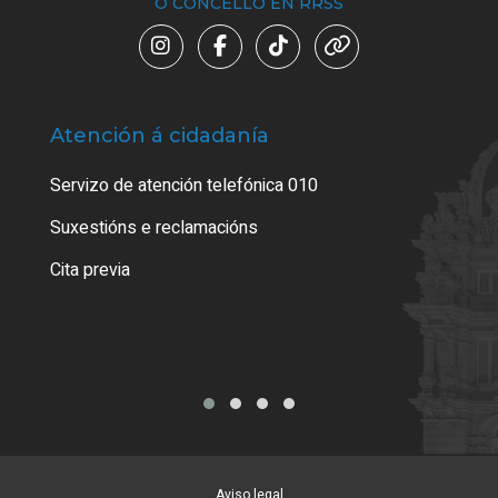
O CONCELLO EN RRSS
Atención á cidadanía
Trá
Servizo de atención telefónica 010
Empa
certi
Suxestións e reclamacións
Como
Cita previa
Tarx
Aviso legal