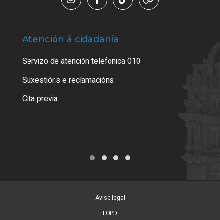
Atención á cidadanía
Trá
Servizo de atención telefónica 010
Empa
certi
Suxestións e reclamacións
Como
Cita previa
Tarx
Aviso legal
LOPD