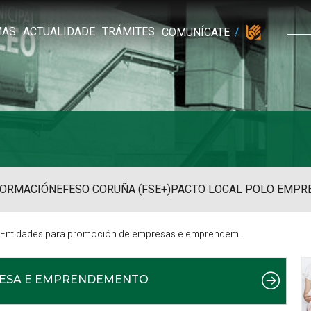
MAS
ACTUALIDADE
TRÁMITES
COMUNÍCATE
FORMACIÓN
EFESO CORUÑA (FSE+)
PACTO LOCAL POLO EMPR
Entidades para promoción de empresas e emprendemento
RESA E EMPRENDEMENTO