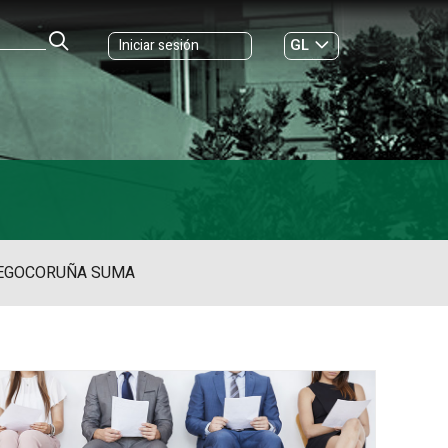
GL
Iniciar sesión
ES
|
EGO
CORUÑA SUMA