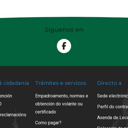
Síguenos en
á cidadanía
Trámites e servizos
Directo a
ención
Empadroamento, normas e
Sede electrónic
0
obtención do volante ou
Perfil do contr
certificado
 reclamacións
Axenda de Lec
Como pagar?