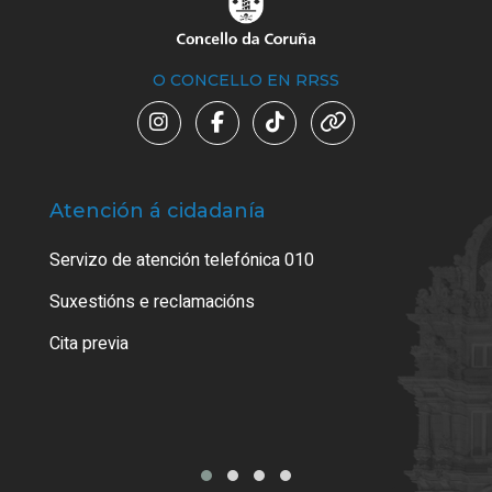
O CONCELLO EN RRSS
Atención á cidadanía
Trá
Servizo de atención telefónica 010
Empa
certi
Suxestións e reclamacións
Como
Cita previa
Tarx