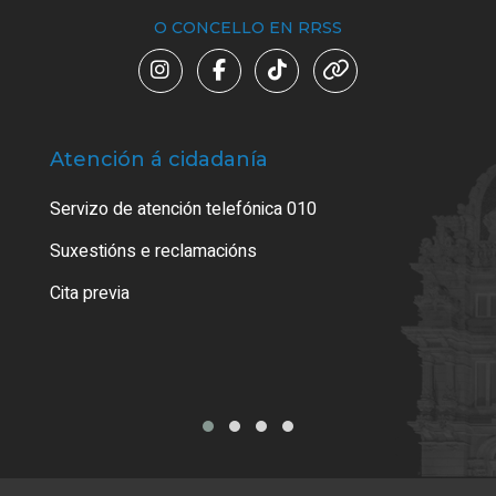
O CONCELLO EN RRSS
Atención á cidadanía
Trá
Servizo de atención telefónica 010
Empa
certi
Suxestións e reclamacións
Como
Cita previa
Tarx