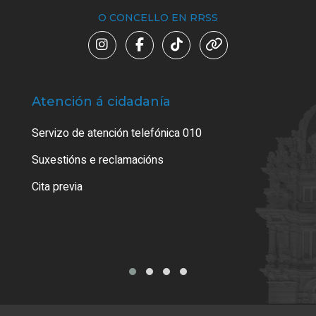
O CONCELLO EN RRSS
Atención á cidadanía
Trá
Servizo de atención telefónica 010
Empa
certi
Suxestións e reclamacións
Como
Cita previa
Tarx