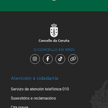
O CONCELLO EN RRSS
Atención á cidadanía
Trá
Servizo de atención telefónica 010
Empa
certi
Suxestións e reclamacións
Como
Cita previa