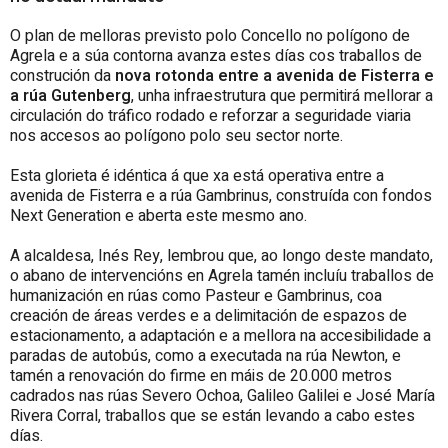
O plan de melloras previsto polo Concello no polígono de
Agrela e a súa contorna avanza estes días cos traballos de
construción da
nova rotonda entre a avenida de Fisterra e
a rúa Gutenberg
, unha infraestrutura que permitirá mellorar a
circulación do tráfico rodado e reforzar a seguridade viaria
nos accesos ao polígono polo seu sector norte.
Esta glorieta é idéntica á que xa está operativa entre a
avenida de Fisterra e a rúa Gambrinus, construída con fondos
Next Generation e aberta este mesmo ano.
A alcaldesa, Inés Rey, lembrou que, ao longo deste mandato,
o abano de intervencións en Agrela tamén incluíu traballos de
humanización en rúas como Pasteur e Gambrinus, coa
creación de áreas verdes e a delimitación de espazos de
estacionamento, a adaptación e a mellora na accesibilidade a
paradas de autobús, como a executada na rúa Newton, e
tamén a renovación do firme en máis de 20.000 metros
cadrados nas rúas Severo Ochoa, Galileo Galilei e José María
Rivera Corral, traballos que se están levando a cabo estes
días.