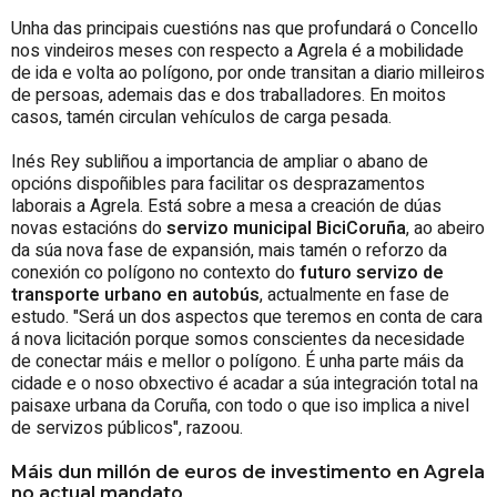
Unha das principais cuestións nas que profundará o Concello
nos vindeiros meses con respecto a Agrela é a mobilidade
de ida e volta ao polígono, por onde transitan a diario milleiros
de persoas, ademais das e dos traballadores. En moitos
casos, tamén circulan vehículos de carga pesada.
Inés Rey subliñou a importancia de ampliar o abano de
opcións dispoñibles para facilitar os desprazamentos
laborais a Agrela. Está sobre a mesa a creación de dúas
novas estacións do
servizo municipal BiciCoruña
, ao abeiro
da súa nova fase de expansión, mais tamén o reforzo da
conexión co polígono no contexto do
futuro servizo de
transporte urbano en autobús
, actualmente en fase de
estudo. "Será un dos aspectos que teremos en conta de cara
á nova licitación porque somos conscientes da necesidade
de conectar máis e mellor o polígono. É unha parte máis da
cidade e o noso obxectivo é acadar a súa integración total na
paisaxe urbana da Coruña, con todo o que iso implica a nivel
de servizos públicos", razoou.
Máis dun millón de euros de investimento en Agrela
no actual mandato