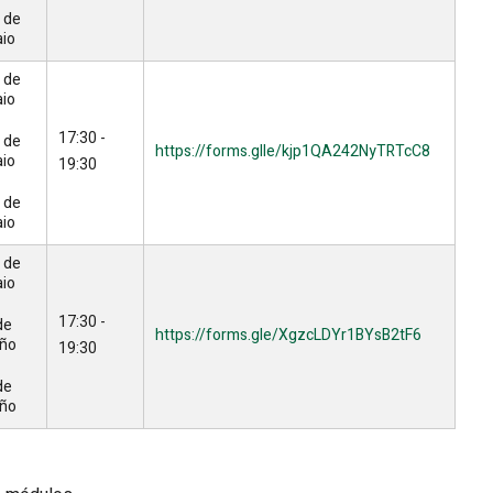
 de
io
 de
io
17:30 -
 de
https://forms.g
lle/kjp1QA242NyTRTcC8
io
19:30
 de
io
 de
io
17:30 -
de
https://forms.gl
e/XgzcLDYr1BYsB2tF6
ño
19:30
de
ño