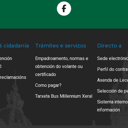
á cidadanía
Trámites e servizos
Directo a
ención
Empadroamento, normas e
Sede electrónic
0
obtención do volante ou
Perfil do contr
certificado
 reclamacións
Axenda de Lec
Como pagar?
Selección de p
Tarxeta Bus Millennium Xeral
Sistema intern
información