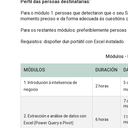
Perfil das persoas destinatarias:
Para o módulo 1: persoas que detectaron que o seu S
momento preciso e da forma adecuada ás cuestións 
Para os restantes módulos: preferiblemente persoas 
Requisitos: dispoñer dun portátil con Excel instalado.
Módulos - 
MÓDULOS
DURACIÓN
D
1. Introdución á intelixencia de
5 
2 horas
negocio
ma
7 
ma
2. Extracción e análise de datos con
11
6 horas
ma
Excel (Power Query e Pivot)