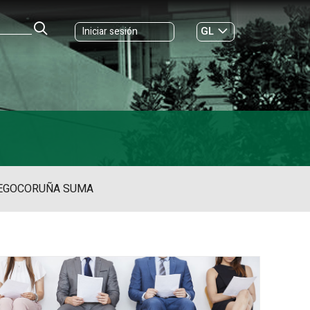
GL
Iniciar sesión
ES
|
EGO
CORUÑA SUMA