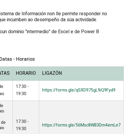
istema de Información non lle permite responder no
que incumben ao desempeño da súa actividade.
cun dominio "intermedio" de Excel e de Power B
Datas - Horarios
ATAS
HORARIO
LIGAZÓN
de
17:30 -
https://forms.gle/qSXD975gL9iQ9Fyd9
io
19:30
de
io
17:30 -
 de
https://forms.gle/56Msc8WB3Dm4emLe7
io
19:30