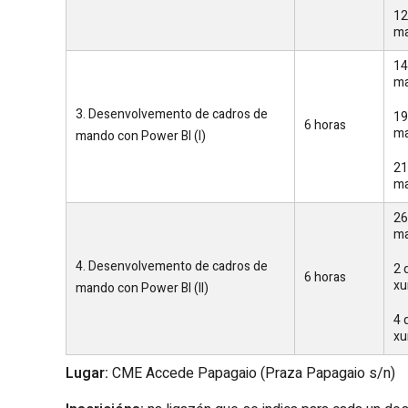
12
ma
14
ma
3. Desenvolvemento de cadros de
19
6 horas
ma
mando con Power BI (I)
21
ma
26
ma
4. Desenvolvemento de cadros de
2 
6 horas
xu
mando con Power BI (II)
4 
xu
Lugar:
CME Accede Papagaio (Praza Papagaio s/n)