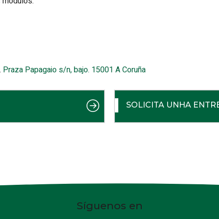
s módulos.
.
Praza Papagaio s/n, bajo.
15001
A Coruña
SOLICITA UNHA ENTR
Síguenos en