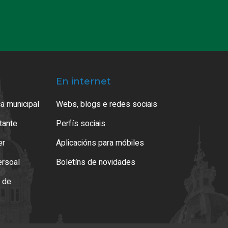
En internet
a municipal
Webs, blogs e redes sociais
atante
Perfís sociais
er
Aplicacións para móbiles
ersoal
Boletíns de novidades
o de