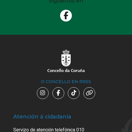
Síguenos en
O CONCELLO EN RRSS
Atención á cidadanía
Trá
Servizo de atención telefónica 010
Empa