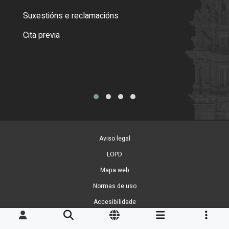
certi
Suxestións e reclamacións
Como
Cita previa
Tarx
Aviso legal
LOPD
Mapa web
Normas de uso
Accesibilidade
Xestión de cookies