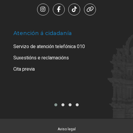
Atención á cidadanía
Trá
Servizo de atención telefónica 010
Empa
certi
Suxestións e reclamacións
Como
Cita previa
Tarx
Aviso legal