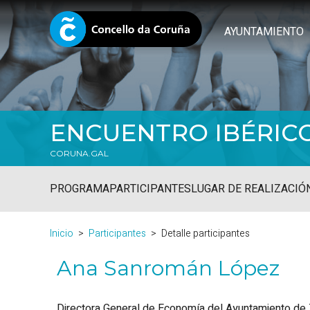
AYUNTAMIENTO
ENCUENTRO IBÉRIC
CORUNA.GAL
PROGRAMA
PARTICIPANTES
LUGAR DE REALIZACIÓ
Inicio
Participantes
Detalle participantes
Ana Sanromán López
Directora General de Economía del Ayuntamiento de