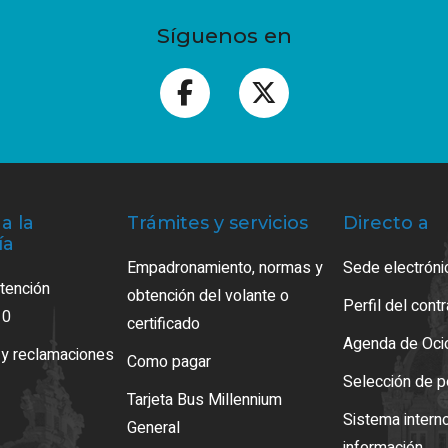
Síguenos en
a la
Trámites y servicios
Directo a
ía
Empadronamiento, normas y
Sede electróni
atención
obtención del volante o
Perfil del cont
10
certificado
Agenda de Oci
 y reclamaciones
Como pagar
Selección de p
Tarjeta Bus Millennium
Sistema intern
General
información