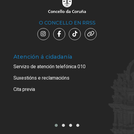
O CONCELLO EN RRSS
Atención á cidadanía
Trá
Servizo de atención telefónica 010
Empa
certi
Suxestións e reclamacións
Como
Cita previa
Tarx