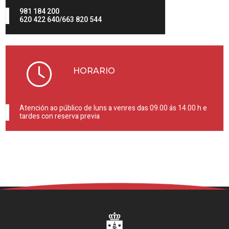
981 184 200
620 422 640/663 820 544
HORARIO
Atención ao público de luns a venres das 09.00 ás 14.00 h e
tardes con reserva previa