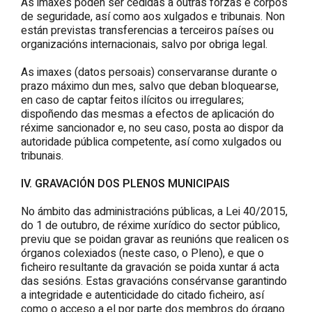
As imaxes poden ser cedidas a outras forzas e corpos
de seguridade, así como aos xulgados e tribunais. Non
están previstas transferencias a terceiros países ou
organizacións internacionais, salvo por obriga legal.
As imaxes (datos persoais) conservaranse durante o
prazo máximo dun mes, salvo que deban bloquearse,
en caso de captar feitos ilícitos ou irregulares;
dispoñendo das mesmas a efectos de aplicación do
réxime sancionador e, no seu caso, posta ao dispor da
autoridade pública competente, así como xulgados ou
tribunais.
IV. GRAVACIÓN DOS PLENOS MUNICIPAIS
No ámbito das administracións públicas, a Lei 40/2015,
do 1 de outubro, de réxime xurídico do sector público,
previu que se poidan gravar as reunións que realicen os
órganos colexiados (neste caso, o Pleno), e que o
ficheiro resultante da gravación se poida xuntar á acta
das sesións. Estas gravacións consérvanse garantindo
a integridade e autenticidade do citado ficheiro, así
como o acceso a el por parte dos membros do órgano