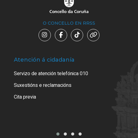
O CONCELLO EN RRSS
Atención á cidadanía
Trá
Servizo de atención telefónica 010
Empa
certi
Suxestións e reclamacións
Como
Cita previa
Tarx