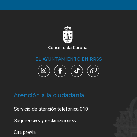
EL AYUNTAMIENTO EN RRSS
Atención a la ciudadanía
Trá
Servicio de atención telefónica 010
Empa
o cer
Sugerencias y reclamaciones
Como
Cita previa