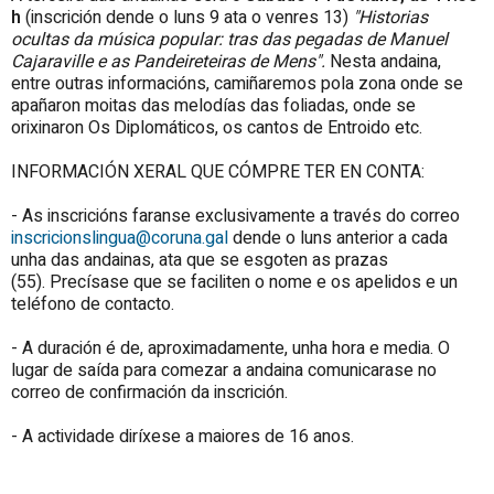
h
(inscrición dende o luns 9 ata o venres 13)
"
Historias
ocultas da música popular: tras das pegadas de Manuel
Cajaraville e as Pandeireteiras de Mens
".
Nesta andaina,
entre outras informacións, camiñaremos pola zona onde se
apañaron moitas das melodías das foliadas, onde se
orixinaron Os Diplomáticos, os cantos de Entroido etc.
INFORMACIÓN XERAL QUE CÓMPRE TER EN CONTA:
- As inscricións faranse exclusivamente a través do correo
inscricionslingua@coruna.gal
dende o luns anterior a cada
unha das andainas, ata que se esgoten as prazas
(55). Precísase que se faciliten o nome e os apelidos e un
teléfono de contacto.
- A duración é de, aproximadamente, unha hora e media. O
lugar de saída para comezar a andaina comunicarase no
correo de confirmación da inscrición.
- A actividade diríxese a maiores de 16 anos.