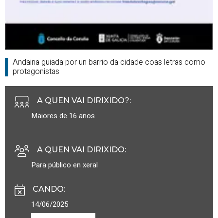
Andaina guiada por un barrio da cidade coas letras como
protagonistas
A QUEN VAI DIRIXIDO?
:
Maiores de 16 anos
A QUEN VAI DIRIXIDO
:
Para público en xeral
CANDO
:
14/06/2025