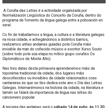
A Coruña das Letras é a actividade organizada por
Normalización Lingüística do Concello da Coruña, dentro do
programa de fomento da lingua galega entre a poboación en
xeral.
Co fin de traballarmos a lingua, a cultura e a literatura galegas
na nosa cidade, e achegándonos a distintos barrios,
realizamos unhas andainas guiadas pola Coruña máis
invisible da man do coñecido músico e escritor Xurxo Souto
(sobre todo pola súa etapa no mítico grupo coruñés Os
Diplomáticos de Monte Alto).
Nas tres datas desta primavera aprenderemos máis da
toponimia tradicional da cidade, dos lugares máis
descoñecidos ou invisibles da cidade relacionados coas
cantareiras ás que se lles dedica este ano o Día das Letras
Galegas. Internarémonos na historia da cidade, na literatura e
tamén se falará da importancia da lingua nas letras do
cancioneiro popular.
A terceira das andainas será o
sábado 14 de xuño, ás 11.30