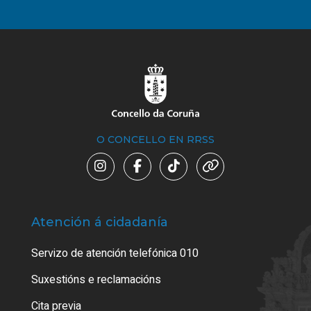
O CONCELLO EN RRSS
Atención á cidadanía
Trá
Servizo de atención telefónica 010
Empa
certi
Suxestións e reclamacións
Como
Cita previa