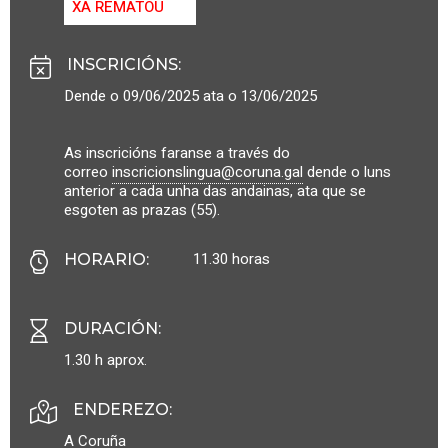
XA REMATOU
INSCRICIÓNS
:
Dende o 09/06/2025 ata o 13/06/2025
As inscricións faranse a través do
correo
inscricionslingua@coruna.gal
dende o luns
anterior a cada unha das andainas, ata que se
esgoten as prazas (55).
11.30 horas
HORARIO
:
DURACIÓN
:
1.30 h aprox.
ENDEREZO:
A Coruña