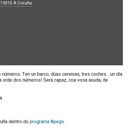
.
15010
A Coruña
 números. Ten un barco, dúas cereixas, tres coches... un día
 a orde dos números! Será capaz, coa vosa axuda, de
a.
ruña dentro do
programa Apego
.