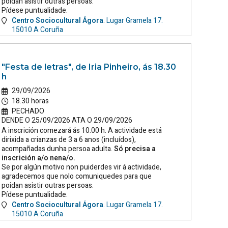
poidan asistir outras persoas.
Pídese puntualidade.
Centro Sociocultural Ágora
.
Lugar Gramela 17.
15010
A Coruña
"Festa de letras", de Iria Pinheiro, ás 18.30
h
29/09/2026
18.30 horas
PECHADO
DENDE O 25/09/2026 ATA O 29/09/2026
A inscrición comezará ás 10.00 h. A actividade está
dirixida a crianzas de 3 a 6 anos (incluídos),
acompañadas dunha persoa adulta.
Só precisa a
inscrición a/o nena/o.
Se por algún motivo non puiderdes vir á actividade,
agradecemos que nolo comuniquedes para que
poidan asistir outras persoas.
Pídese puntualidade.
Centro Sociocultural Ágora
.
Lugar Gramela 17.
15010
A Coruña