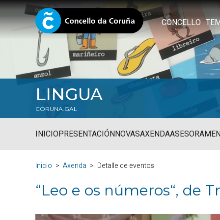
CONCELLO
TE
LINGUA
CORUNA.GAL
INICIO
PRESENTACIÓN
NOVAS
AXENDA
ASESORAME
Inicio
Axenda
Detalle de eventos
“Leo e os números“, de Tr