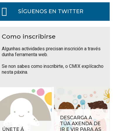
SÍGUENOS EN TWITTER
Como inscribirse
Algunhas actividades precisan inscrición a través
dunha ferramenta web.
Se non sabes como inscribirte, o
CMIX explícacho
nesta páxina
.
DESCARGA A
TÚA AXENDA DE
ÚNETE Á
IR E VIR PARA AS