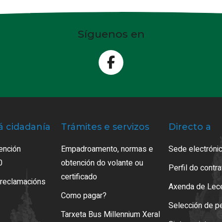
Síguenos en
á cidadanía
Trámites e servizos
Directo a
ención
Empadroamento, normas e
Sede electrónic
0
obtención do volante ou
Perfil do contr
certificado
 reclamacións
Axenda de Lec
Como pagar?
Selección de p
Tarxeta Bus Millennium Xeral