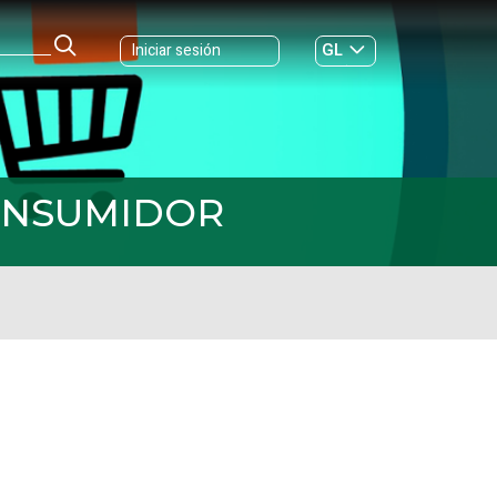
GL
Iniciar sesión
ES
|
CONSUMIDOR