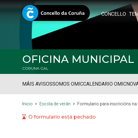
CONCELLO
TE
OFICINA MUNICIPA
CORUNA.GAL
MÁIS AVISOS
SOMOS OMIC
CALENDARIO OMIC
NOVA
Inicio
Escola de verán
Formulario para inscricións na
O formulario está pechado