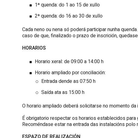
1ª quenda: do 1 ao 15 de xullo
2ª quenda: do 16 ao 30 de xullo
Cada neno ou nena só poderá participar nunha quend
caso de que, finalizado o prazo de inscrición, quedas
HORARIOS
Horario xeral: de 09:00 a 14:00 h
Horario ampliado por conciliación:
Entrada dende as 07:50 h
Saída ata as 15:00 h
O horario ampliado deberá solicitarse no momento da i
É obrigatorio respectar os horarios establecidos para
Recoméndase estar na entrada das instalacións polo m
ESPAZO DE REALIZACIÓN