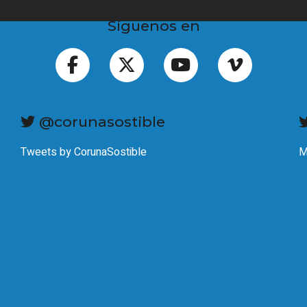
Síguenos en
@corunasostible
Tweets by CorunaSostible
M