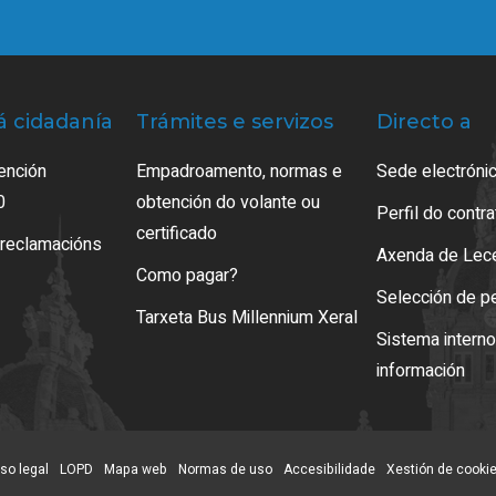
á cidadanía
Trámites e servizos
Directo a
ención
Empadroamento, normas e
Sede electrónic
0
obtención do volante ou
Perfil do contr
certificado
 reclamacións
Axenda de Lec
Como pagar?
Selección de p
Tarxeta Bus Millennium Xeral
Sistema intern
información
so legal
LOPD
Mapa web
Normas de uso
Accesibilidade
Xestión de cooki