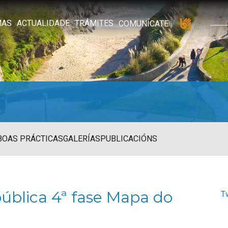
MAS
ACTUALIDADE
TRÁMITES
COMUNÍCATE
BOAS PRÁCTICAS
GALERÍAS
PUBLICACIÓNS
ública 4ª fase Mapa do
T