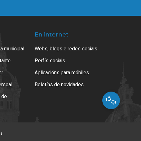
En internet
a municipal
Webs, blogs e redes sociais
atante
Perfís sociais
er
Aplicacións para móbiles
ersoal
Boletíns de novidades
o de
es