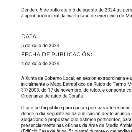
Dende o 5 de xullo ate o 5 de agosto de 2024 as per
á aprobación inicial da cuarta fase de execución do M
DATA
:
5 de xullo de 2024
FECHA DE PUBLICACIÓN
:
4 de xullo de 2024
A Xunta de Goberno Local, en sesión extraordinaria e
inicialmente o Mapa Estratéxico de Ruído do Termo Mu
37/2003, do 17 de novembro, do ruído, e consonte co
Ordenanza de ruído da Coruña.
O que se fai público para que as persoas interesadas
dende o día seguinte ao da publicación deste anuncio (
alegacións e propostas que estimen pertinentes, para
presencialmente nas oficinas da Área de Medio Ambien
(Edificio Casa da Auga, 5ª planta) durante o devandito 