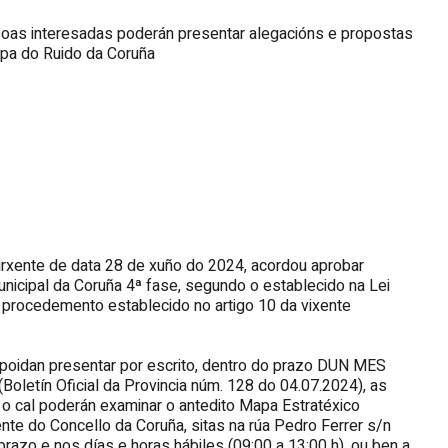
soas interesadas poderán presentar alegacións e propostas
apa do Ruido da Coruña
 urxente de data 28 de xuño do 2024, acordou aprobar
nicipal da Coruña 4ª fase, segundo o establecido na Lei
 procedemento establecido no artigo 10 da vixente
 poidan presentar por escrito, dentro do prazo DUN MES
Boletín Oficial da Provincia núm. 128 do 04.07.2024), as
 o cal poderán examinar o antedito Mapa Estratéxico
te do Concello da Coruña, sitas na rúa Pedro Ferrer s/n
prazo e nos días e horas hábiles (09:00 a 13:00 h), ou ben a