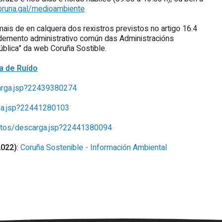
runa.gal/medioambiente
is de en calquera dos rexistros previstos no artigo 16.4
edemento administrativo común das Administracións
pública" da web Coruña Sostible.
a de Ruído
arga.jsp?22439380274
ga.jsp?22441280103
ntos/descarga.jsp?22441380094
2022)
:
Coruña Sostenible - Información Ambiental