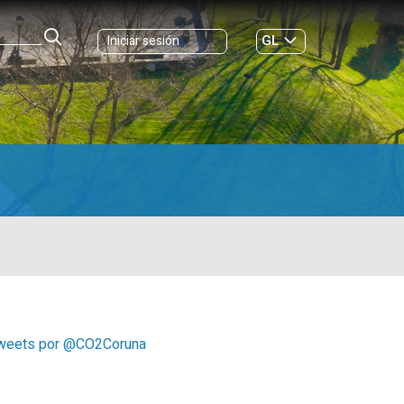
GL
Iniciar sesión
ES
|
weets por @CO2Coruna