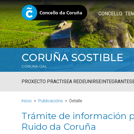
CONCELLO
TE
CORUÑA SOSTIBLE
CORUNA.GAL
PROXECTO PRACTISE
A REDE
UNIRSE
INTEGRANTES
Inicio
Publicacións
Detalle
Trámite de información p
Ruido da Coruña