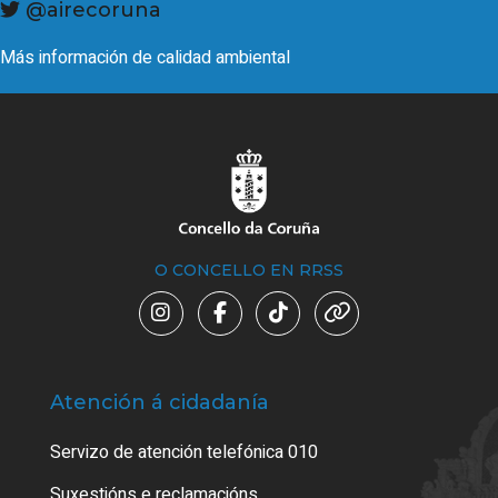
@airecoruna
Más información de calidad ambiental
O CONCELLO EN RRSS
Atención á cidadanía
Trá
Servizo de atención telefónica 010
Empa
certi
Suxestións e reclamacións