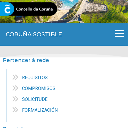
CORUNA.GAL
CORUÑA SOSTIBLE
Pertencer á rede
REQUISITOS
COMPROMISOS
SOLICITUDE
FORMALIZACIÓN