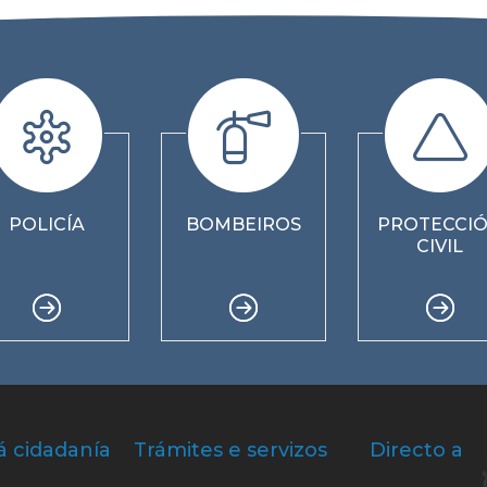
POLICÍA
BOMBEIROS
PROTECCI
CIVIL
á cidadanía
Trámites e servizos
Directo a