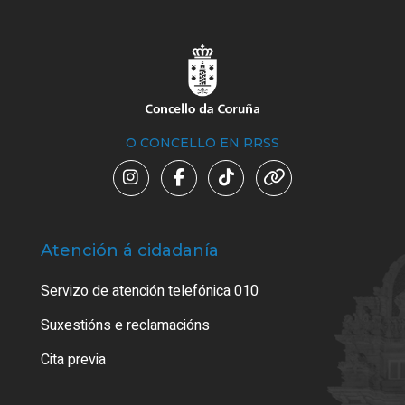
O CONCELLO EN RRSS
Atención á cidadanía
Trá
Servizo de atención telefónica 010
Empa
certi
Suxestións e reclamacións
Como
Cita previa
Tarx