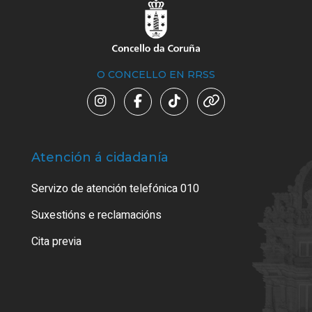
O CONCELLO EN RRSS
Atención á cidadanía
Trá
Servizo de atención telefónica 010
Empa
certi
Suxestións e reclamacións
Como
Cita previa
Tarx