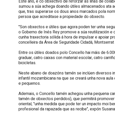
Este ano, e co obxectivo de reforzar as liñas de cola
sumou a súa achega doando útiles almacenados ata ag
que, tras superarse os dous anos marcados pola norma
persoa que acreditase a propiedade do obxecto.
"Son obxectos e útiles que agora poden ter unha segu
o Goberno de Inés Rey promove a súa reutilización e 
cunha traxectoria sólida á hora de impulsar e apoiar p
concelleira da Área de Seguridade Cidadá, Montserrat
Entre os útiles doados polo Concello hai máis de 6.0
graduar, catro caixas con material escolar, catro carr
bicicletas.
Neste abano de doazóns tamén se inclúen diversos in
infantil mozambicana na que se creará unha nova aul
e pequenos.
Ademais, o Concello tamén achegou unha pequena can
tamén de obxectos perdidos), que permitirá promover 
oriental, "unha medida que pode ter un impacto moi be
profesional da rapazada que as recibe", expón Susana