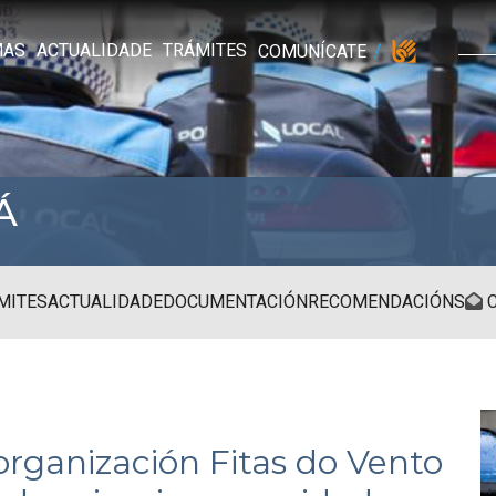
MAS
ACTUALIDADE
TRÁMITES
COMUNÍCATE
Á
MITES
ACTUALIDADE
DOCUMENTACIÓN
RECOMENDACIÓNS
C
organización Fitas do Vento