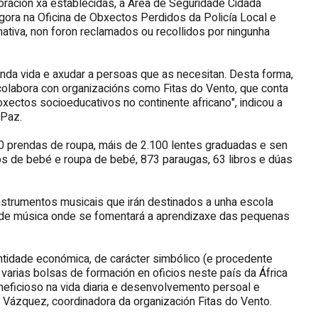
boración xa establecidas, a Área de Seguridade Cidadá
ora na Oficina de Obxectos Perdidos da Policía Local e
tiva, non foron reclamados ou recollidos por ningunha
nda vida e axudar a persoas que as necesitan. Desta forma,
colabora con organizacións como Fitas do Vento, que conta
roxectos socioeducativos no continente africano", indicou a
 Paz.
00 prendas de roupa, máis de 2.100 lentes graduadas e sen
iños de bebé e roupa de bebé, 873 paraugas, 63 libros e dúas
strumentos musicais que irán destinados a unha escola
a de música onde se fomentará a aprendizaxe das pequenas
tidade económica, de carácter simbólico (e procedente
varias bolsas de formación en oficios neste país da África
neficioso na vida diaria e desenvolvemento persoal e
 Vázquez, coordinadora da organización Fitas do Vento.