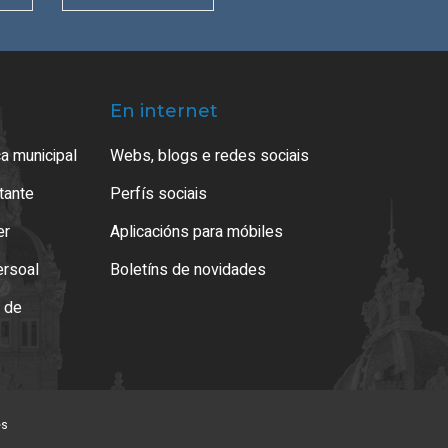
En internet
a municipal
Webs, blogs e redes sociais
atante
Perfís sociais
er
Aplicacións para móbiles
ersoal
Boletíns de novidades
o de
es