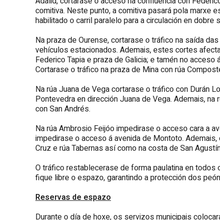
Adalid, cortarase o acceso na confluencia con Federic
comitiva. Neste punto, a comitiva pasará pola marxe
habilitado o carril paralelo para a circulación en dobre 
Na praza de Ourense, cortarase o tráfico na saída das
vehículos estacionados. Ademais, estes cortes afecta
Federico Tapia e praza de Galicia; e tamén no acceso á
Cortarase o tráfico na praza de Mina con rúa Composte
Na rúa Juana de Vega cortarase o tráfico con Durán Lor
Pontevedra en dirección Juana de Vega. Ademais, na rú
con San Andrés.
Na rúa Ambrosio Feijóo impedirase o acceso cara a ave
impedirase o acceso á avenida de Montoto. Ademais, c
Cruz e rúa Tabernas así como na costa de San Agustín 
O tráfico restablecerase de forma paulatina en todos
fique libre o espazo, garantindo a protección dos peó
Reservas de espazo
Durante o día de hoxe, os servizos municipais coloca