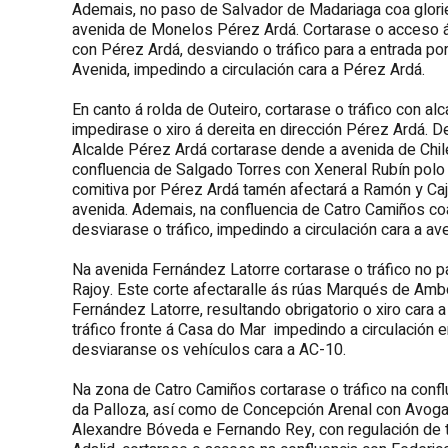
Ademais, no paso de Salvador de Madariaga coa gloriet
avenida de Monelos Pérez Ardá. Cortarase o acceso á
con Pérez Ardá, desviando o tráfico para a entrada po
Avenida, impedindo a circulación cara a Pérez Ardá.
En canto á rolda de Outeiro, cortarase o tráfico con al
impedirase o xiro á dereita en dirección Pérez Ardá. D
Alcalde Pérez Ardá cortarase dende a avenida de Chile 
confluencia de Salgado Torres con Xeneral Rubín polo 
comitiva por Pérez Ardá tamén afectará a Ramón y Caja
avenida. Ademais, na confluencia de Catro Camiños c
desviarase o tráfico, impedindo a circulación cara a av
Na avenida Fernández Latorre cortarase o tráfico no pa
Rajoy. Este corte afectaralle ás rúas Marqués de Amb
Fernández Latorre, resultando obrigatorio o xiro cara a
tráfico fronte á Casa do Mar impedindo a circulación e
desviaranse os vehículos cara a AC-10.
Na zona de Catro Camiños cortarase o tráfico na confl
da Palloza, así como de Concepción Arenal con Avogac
Alexandre Bóveda e Fernando Rey, con regulación de trá