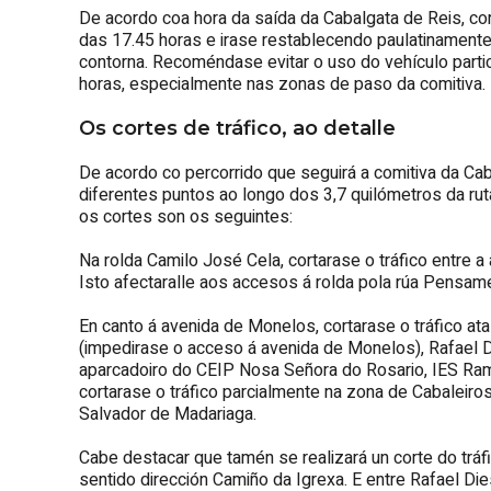
De acordo coa hora da saída da Cabalgata de Reis, cort
das 17.45 horas e irase restablecendo paulatinament
contorna. Recoméndase evitar o uso do vehículo particu
horas, especialmente nas zonas de paso da comitiva.
Os cortes de tráfico, ao detalle
De acordo co percorrido que seguirá a comitiva da Cab
diferentes puntos ao longo dos 3,7 quilómetros da rut
os cortes son os seguintes:
Na rolda Camilo José Cela, cortarase o tráfico entre 
Isto afectaralle aos accesos á rolda pola rúa Pensame
En canto á avenida de Monelos, cortarase o tráfico ata 
(impedirase o acceso á avenida de Monelos), Rafael 
aparcadoiro do CEIP Nosa Señora do Rosario, IES Ram
cortarase o tráfico parcialmente na zona de Cabaleiro
Salvador de Madariaga.
Cabe destacar que tamén se realizará un corte do tráfi
sentido dirección Camiño da Igrexa. E entre Rafael Die