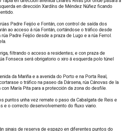
o Tapia en dirección avenida Linares Rivas por onde pasará a
 esquerda en dirección Xardíns de Méndez Núñez ficando
sentido.
 rúas Padre Feijóo e Fontán, con control de saída dos
rán ao acceso á rúa Fontán, cortándose o tráfico desde
 rúa Padre Feijóo desde a praza de Lugo e a rúa Ferrol.
la.
iga, filtrando o acceso a residentes; e con praza de
a Fonseca será obrigatorio o xiro á esquerda polo túnel
nida da Mariña e a avenida do Porto e na Porta Real,
ortarase o tráfico na paseo da Dársena, rúa Cánovas de la
con María Pita para a protección da zona do desfile.
 os puntos unha vez remate o paso da Cabalgata de Reis e
ns e o correcto desenvolvemento do fluxo viario.
rán sinais de reserva de espazo en diferentes puntos do