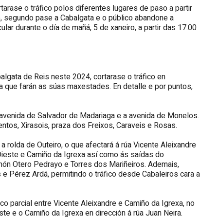
arase o tráfico polos diferentes lugares de paso a partir
e, segundo pase a Cabalgata e o público abandone a
lar durante o día de mañá, 5 de xaneiro, a partir das 17.00
algata de Reis neste 2024, cortarase o tráfico en
a que farán as súas maxestades. En detalle e por puntos,
a avenida de Salvador de Madariaga e a avenida de Monelos.
ntos, Xirasois, praza dos Freixos, Caraveis e Rosas.
a rolda de Outeiro, o que afectará á rúa Vicente Aleixandre
Dieste e Camiño da Igrexa así como ás saídas do
ón Otero Pedrayo e Torres dos Mariñeiros. Ademais,
s e Pérez Ardá, permitindo o tráfico desde Cabaleiros cara a
co parcial entre Vicente Aleixandre e Camiño da Igrexa, no
ste e o Camiño da Igrexa en dirección á rúa Juan Neira.