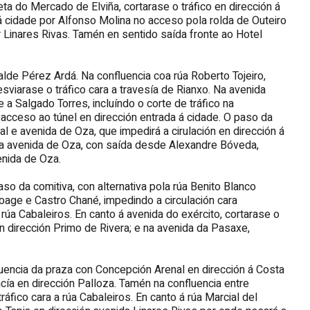
a do Mercado de Elviña, cortarase o tráfico en dirección á
 cidade por Alfonso Molina no acceso pola rolda de Outeiro
r Linares Rivas. Tamén en sentido saída fronte ao Hotel
calde Pérez Ardá. Na confluencia coa rúa Roberto Tojeiro,
esviarase o tráfico cara a travesía de Rianxo. Na avenida
a Salgado Torres, incluíndo o corte de tráfico na
acceso ao túnel en dirección entrada á cidade. O paso da
l e avenida de Oza, que impedirá a cirulación en dirección á
oa avenida de Oza, con saída desde Alexandre Bóveda,
enida de Oza.
so da comitiva, con alternativa pola rúa Benito Blanco
oage e Castro Chané, impedindo a circulación cara
 rúa Cabaleiros. En canto á avenida do exército, cortarase o
n dirección Primo de Rivera; e na avenida da Pasaxe,
uencia da praza con Concepción Arenal en dirección á Costa
ía en dirección Palloza. Tamén na confluencia entre
fico cara a rúa Cabaleiros. En canto á rúa Marcial del