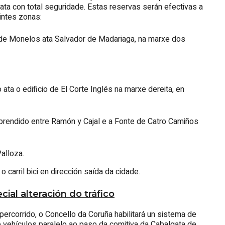
ta con total seguridade. Estas reservas serán efectivas a
intes zonas:
 de Monelos ata Salvador de Madariaga, na marxe dos
ata o edificio de El Corte Inglés na marxe dereita, en
prendido entre Ramón y Cajal e a Fonte de Catro Camiños
alloza.
 carril bici en dirección saída da cidade.
ial alteración do tráfico
 percorrido, o Concello da Coruña habilitará un sistema de
 de vehículos paralelo ao paso da comitiva da Cabalgata de