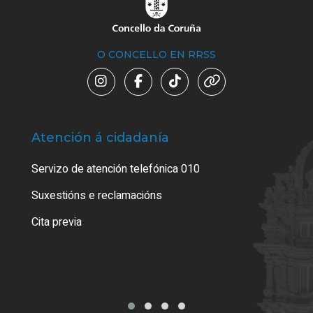
O CONCELLO EN RRSS
Atención á cidadanía
Trá
Servizo de atención telefónica 010
Empa
certi
Suxestións e reclamacións
Como
Cita previa
Tarx